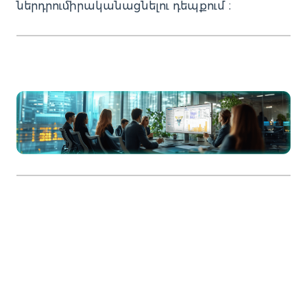
ներդրումիրականացնելու դեպքում ։
Ինչո՞ւ է պետք ERP ներդրում ը և ներդրման
խորհրդատվություն ը վստահել Como Code-ին