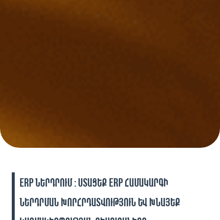
ERP ներդրում ։ Ստացեք ERP համակարգի
ներդրման խորհրդատվություն և խնայեք