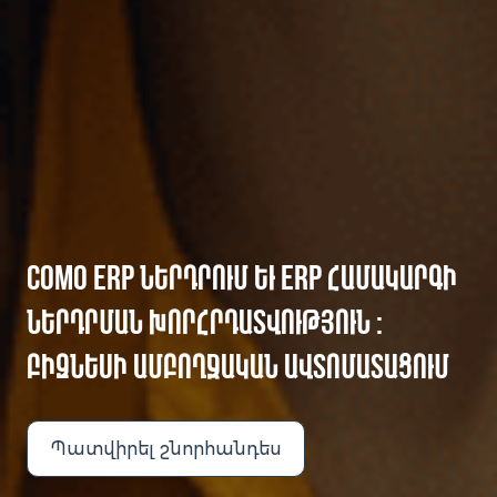
COMO ERP ՆԵՐԴՐՈՒՄ ԵՒ ERP ՀԱՄԱԿԱՐԳԻ
ՆԵՐԴՐՄԱՆ ԽՈՐՀՐԴԱՏՎՈՒԹՅՈՒՆ ։ Բ
ԻԶՆԵՍԻ ԱՄԲՈՂՋԱԿԱՆ ԱՎՏՈՄԱՏԱՑՈՒՄ
Պատվիրել շնորհանդես