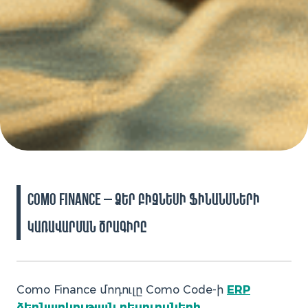
Como Finance – Ձեր բիզնեսի ֆինանսների
կառավարման ծրագիրը
Como Finance մոդուլը Como Code-ի
ERP
ձեռնարկության ռեսուրսների