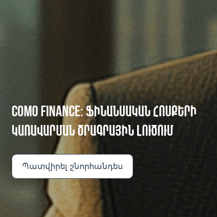
COMO FINANCE: ՖԻՆԱՆՍԱԿԱՆ ՀՈՍՔԵՐԻ
ԿԱՌԱՎԱՐՄԱՆ ԾՐԱԳՐԱՅԻՆ ԼՈՒԾՈՒՄ
Պատվիրել շնորհանդես