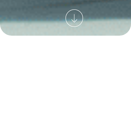
Բիզնեսի կառավարման ծրագրեր և
ավտոմատացված համակարգեր՝ ստեղծված ձեզ
համար
COMO CRM