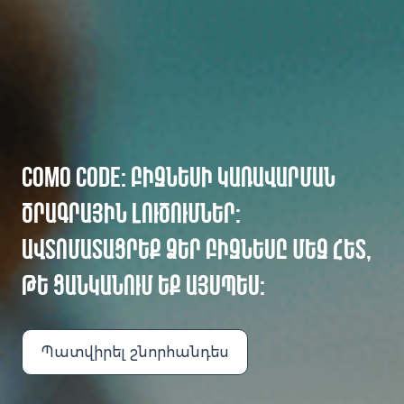
COMO CODE։ ԲԻԶՆԵՍԻ ԿԱՌԱՎԱՐՄԱՆ
ԾՐԱԳՐԱՅԻՆ ԼՈՒԾՈՒՄՆԵՐ։
ԱՎՏՈՄԱՏԱՑՐԵՔ ՁԵՐ ԲԻԶՆԵՍԸ ՄԵԶ ՀԵՏ,
ԹԵ ՑԱՆԿԱՆՈՒՄ ԵՔ ԱՅՍՊԵՍ։
Պատվիրել շնորհանդես