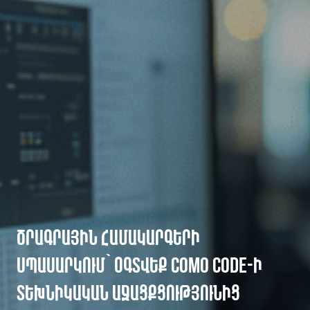
ԾՐԱԳՐԱՅԻՆ ՀԱՄԱԿԱՐԳԵՐԻ
ՍՊԱՍԱՐԿՈՒՄ՝ ՕԳՏՎԵՔ COMO CODE-Ի
ՏԵԽՆԻԿԱԿԱՆ ԱՋԱՑՔՑՈՒԹՅՈՒՆԻՑ