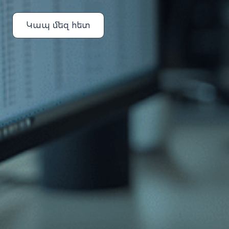
Կապ մեզ հետ